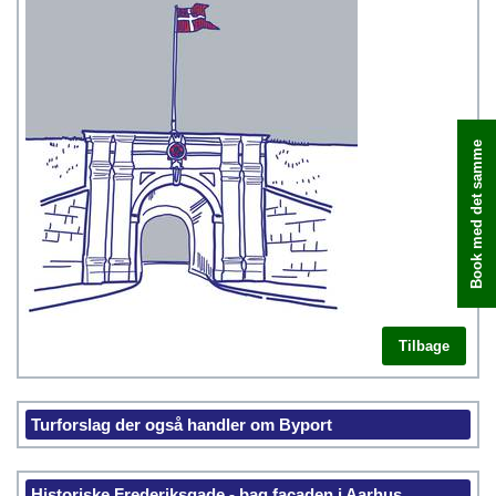
Book med det samme
Tilbage
Turforslag der også handler om Byport
Historiske Frederiksgade - bag facaden i Aarhus