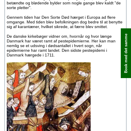
betændte og blødende bylder som nogle gange blev kaldt "de
sorte pletter".
Gennem tiden har Den Sorte Død hærget i Europa ad flere
omgange. Med tiden blev befolkningen dog bedre til at benytte
sig af karantæner, hvilket sikrede, at færre blev smittet.
Book med det samme
De danske kirkebøger vidner om, hvornår og hvor længe
Danmark har været ramt af pestepidemierne. Her kan man
nemlig se et udsving i dødsantallet i hvert sogn, når
epidemierne har ramt landet. Den sidste pestepidemi i
Danmark hærgede i 1711.