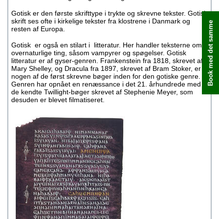
Gotisk er den første skrifttype i trykte og skrevne tekster. Gotisk
skrift ses ofte i kirkelige tekster fra klostrene i Danmark og
Book med det samme
resten af Europa.
Gotisk er også en stilart i litteratur. Her handler teksterne om
overnaturlige ting, såsom vampyrer og spøgelser. Gotisk
litteratur er af gyser-genren. Frankenstein fra 1818, skrevet af
Mary Shelley, og Dracula fra 1897, skrevet af Bram Stoker, er
nogen af de først skrevne bøger inden for den gotiske genre.
Genren har opnået en renæssance i det 21. århundrede med
de kendte Twillight-bøger skrevet af Stephenie Meyer, som
desuden er blevet filmatiseret.