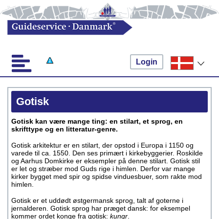
Login
Gotisk
Gotisk kan være mange ting: en stilart, et sprog, en
skrifttype og en litteratur-genre.
Gotisk arkitektur er en stilart, der opstod i Europa i 1150 og
varede til ca. 1550. Den ses primært i kirkebyggerier. Roskilde
og Aarhus Domkirke er eksempler på denne stilart. Gotisk stil
er let og stræber mod Guds rige i himlen. Derfor var mange
kirker bygget med spir og spidse vinduesbuer, som rakte mod
himlen.
Gotisk er et uddødt østgermansk sprog, talt af goterne i
jernalderen. Gotisk sprog har præget dansk: for eksempel
kommer ordet konge fra gotisk:
kungr
.