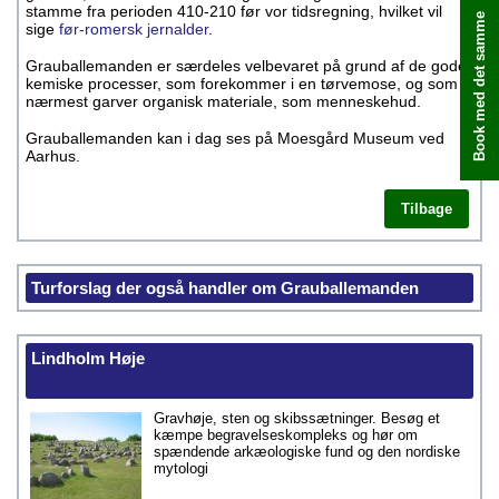
stamme fra perioden 410-210 før vor tidsregning, hvilket vil
Book med det samme
sige
før-romersk jernalder
.
Grauballemanden er særdeles velbevaret på grund af de gode
kemiske processer, som forekommer i en tørvemose, og som
nærmest garver organisk materiale, som menneskehud.
Grauballemanden kan i dag ses på Moesgård Museum ved
Aarhus.
Tilbage
Turforslag der også handler om Grauballemanden
Lindholm Høje
Gravhøje, sten og skibssætninger. Besøg et
kæmpe begravelseskompleks og hør om
spændende arkæologiske fund og den nordiske
mytologi