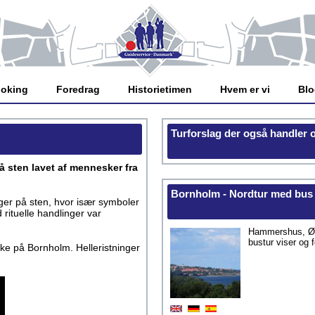
oking
Foredrag
Historietimen
Hvem er vi
Bl
Turforslag der også handler 
på sten lavet af mennesker fra
Bornholm - Nordtur med bus
ger på sten, hvor især symboler
rituelle handlinger var
Hammershus, Øst
bustur viser og 
ke på Bornholm. Helleristninger