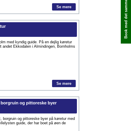
Book med det samme
Se mere
tur
lm med kyndig guide. På en dejlig køretur
dt andet Ekkodalen i Almindingen, Bornholms
Se mere
 borgruin og pittoreske byer
, borgruin og pittoreske byer på køretur med
llelysten guide, der har boet på øen de