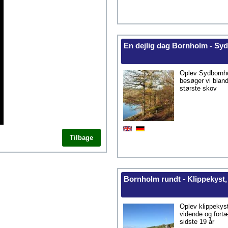
En dejlig dag Bornholm - Syd
Oplev Sydbornho
besøger vi blan
største skov
Tilbage
Bornholm rundt - Klippekyst,
Oplev klippekyst
vidende og fortæ
sidste 19 år