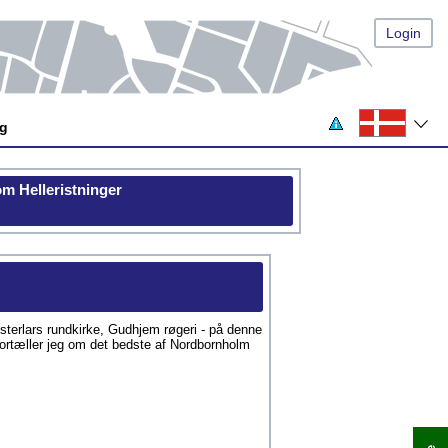
Login
og
om Helleristninger
erlars rundkirke, Gudhjem røgeri - på denne
fortæller jeg om det bedste af Nordbornholm