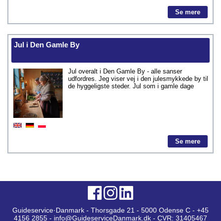
Se mere
Jul i Den Gamle By
Jul overalt i Den Gamle By - alle sanser
udfordres. Jeg viser vej i den julesmykkede by til
de hyggeligste steder. Jul som i gamle dage
Se mere
Guideservice·Danmark - Thorsgade 21 - 5000 Odense C - +45
4156 2855 - info@GuideserviceDanmark.dk - CVR: 31405467