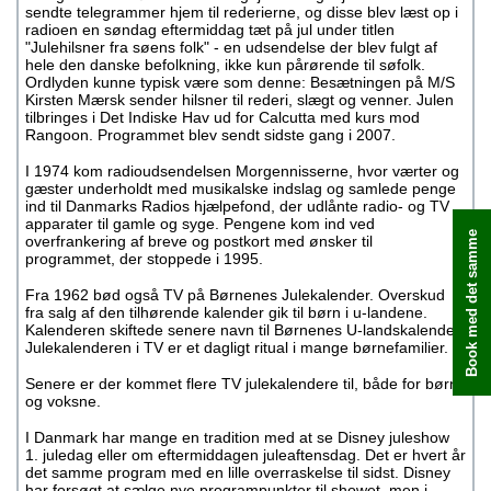
sendte telegrammer hjem til rederierne, og disse blev læst op i
radioen en søndag eftermiddag tæt på jul under titlen
"Julehilsner fra søens folk" - en udsendelse der blev fulgt af
hele den danske befolkning, ikke kun pårørende til søfolk.
Ordlyden kunne typisk være som denne: Besætningen på M/S
Kirsten Mærsk sender hilsner til rederi, slægt og venner. Julen
tilbringes i Det Indiske Hav ud for Calcutta med kurs mod
Rangoon. Programmet blev sendt sidste gang i 2007.
I 1974 kom radioudsendelsen Morgennisserne, hvor værter og
gæster underholdt med musikalske indslag og samlede penge
ind til Danmarks Radios hjælpefond, der udlånte radio- og TV
apparater til gamle og syge. Pengene kom ind ved
Book med det samme
overfrankering af breve og postkort med ønsker til
programmet, der stoppede i 1995.
Fra 1962 bød også TV på Børnenes Julekalender. Overskud
fra salg af den tilhørende kalender gik til børn i u-landene.
Kalenderen skiftede senere navn til Børnenes U-landskalender.
Julekalenderen i TV er et dagligt ritual i mange børnefamilier.
Senere er der kommet flere TV julekalendere til, både for børn
og voksne.
I Danmark har mange en tradition med at se Disney juleshow
1. juledag eller om eftermiddagen juleaftensdag. Det er hvert år
det samme program med en lille overraskelse til sidst. Disney
har forsøgt at sælge nye programpunkter til showet, men i