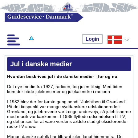
Login
Jul i danske medier
Hvordan beskrives jul i de danske medier - før og nu.
Det nye medie fra 1927, radioen, tog julen til sig. Med tiden
kom der både julekoncerter og julekalendre i radioen.
I 1932 blev der for første gang sendt "Julehilsen til Grønland".
På det tidspunkt var mange syddanskere udstationerede i
Grønland, og julebrevene var længe undervejs, så julehilsnerne
med musik var kærkomne. I 1985 flyttede udsendelsen til TV,
og det anses for at være verdens ældste stadigt eksisterende
radio-TV show.
Mange danske søfolk har tilbragt julen langt hjemmefra. De