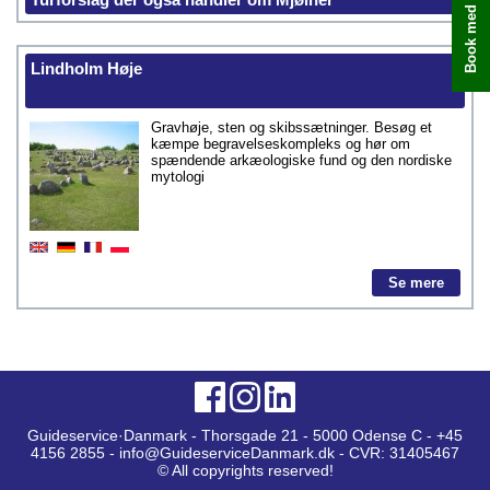
Lindholm Høje
Gravhøje, sten og skibssætninger. Besøg et
kæmpe begravelseskompleks og hør om
spændende arkæologiske fund og den nordiske
mytologi
Se mere
Guideservice·Danmark - Thorsgade 21 - 5000 Odense C - +45
4156 2855 - info@GuideserviceDanmark.dk - CVR: 31405467
© All copyrights reserved!