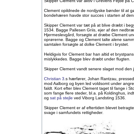
Skipper Clement var aktiv i Grevens Fejde på Ch
Clement opildnede de nordjyske bønder til at gø
bondehæren havde stor succes i starten af de
Skipper Clement var tæt på at blive dræbt i be
1534. Bagge Pallesen Griis, ejer af den nedbr
Hjermeslevgård, forsøgte at dræbe Clement under
oprørerne. Bagge og Clement talte alene samme
samtalen forsøgte at dolke Clement i brystet.
Heldigvis for Clement bar han altid et brystpan
mislykkedes. Bagge blev dræbt under flugten.
Skipper Clement vandt senere slaget mod den 
Christian 3
.s hærfører, Johan Rantzau, presse
mod Aalborg og byen led voldsomt under angre
faldt. Kort efter blev Clement taget til fange i 
som fange flere steder, bl.a. på Koldinghus, ind
og
sat på stejle
ved Viborg Landsting 1536.
Skipper Clement er af eftertiden blevet betragt
svage i samfundets rettigheder.