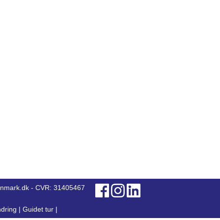
anmark.dk - CVR: 31405467
dring
|
Guidet tur
|