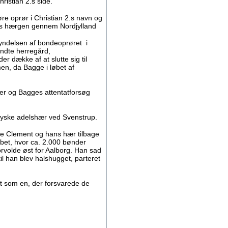
ristian 2.s side.
re oprør i Christian 2.s navn og
ns hærgen gennem Nordjylland
gyndelsen af bondeoprøret i
ændte herregård,
 dække af at slutte sig til
n, da Bagge i løbet af
ser og Bagges attentatforsøg
jyske adelshær ved Svenstrup.
de Clement og hans hær tilbage
bet, hvor ca. 2.000 bønder
Storvolde øst for Aalborg. Han sad
til han blev halshugget, parteret
et som en, der forsvarede de