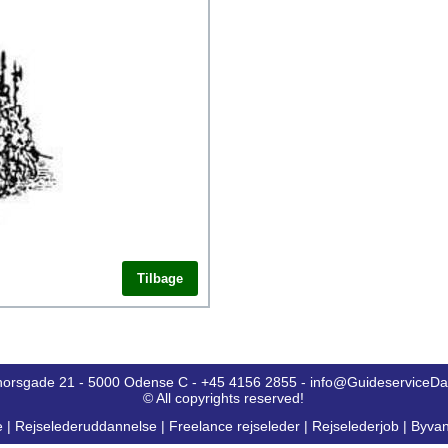
Tilbage
horsgade 21 - 5000 Odense C - +45 4156 2855 - info@GuideserviceD
© All copyrights reserved!
e
|
Rejselederuddannelse
|
Freelance rejseleder
|
Rejselederjob
|
Byvan