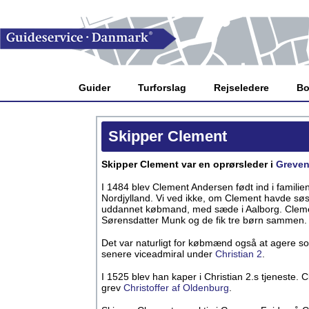
Guider
Turforslag
Rejseledere
Bo
Skipper Clement
Skipper Clement var en oprørsleder i
Greven
I 1484 blev Clement Andersen født ind i familie
Nordjylland. Vi ved ikke, om Clement havde søs
uddannet købmand, med sæde i Aalborg. Cleme
Sørensdatter Munk og de fik tre børn sammen.
Det var naturligt for købmænd også at agere s
senere viceadmiral under
Christian 2
.
I 1525 blev han kaper i Christian 2.s tjeneste. C
grev
Christoffer af Oldenburg
.