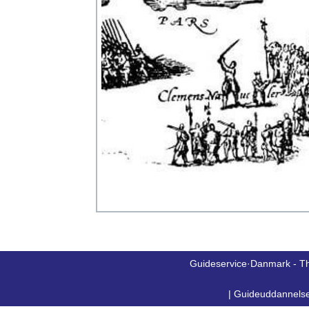
Guideservice·Danmark - T
|
Guideuddannels