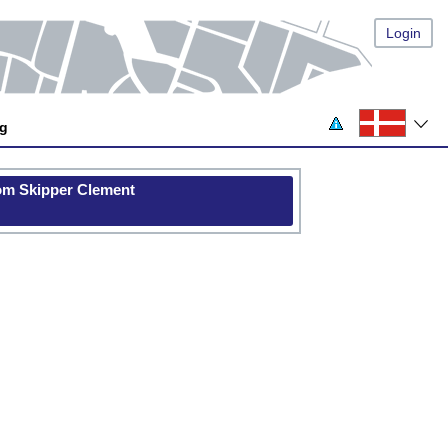
Login
og
 om Skipper Clement