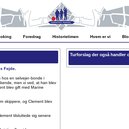
oking
Foredrag
Historietimen
Hvem er vi
Bl
Turforslag der også handler
s Fejde
.
n hos en selvejer-bonde i
kende, men vi ved, at han blev
nt blev gift med Marine
om skippere, og Clement blev
lement tilsluttede sig senere