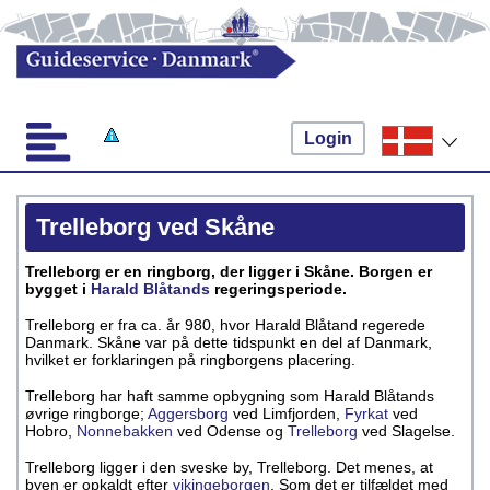
Login
Trelleborg ved Skåne
Trelleborg er en ringborg, der ligger i Skåne. Borgen er
bygget i
Harald Blåtands
regeringsperiode.
Trelleborg er fra ca. år 980, hvor Harald Blåtand regerede
Danmark. Skåne var på dette tidspunkt en del af Danmark,
hvilket er forklaringen på ringborgens placering.
Trelleborg har haft samme opbygning som Harald Blåtands
øvrige ringborge;
Aggersborg
ved Limfjorden,
Fyrkat
ved
Hobro,
Nonnebakken
ved Odense og
Trelleborg
ved Slagelse.
Trelleborg ligger i den sveske by, Trelleborg. Det menes, at
byen er opkaldt efter
vikingeborgen
. Som det er tilfældet med