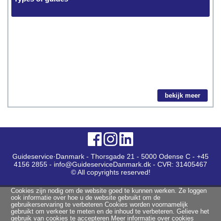
bekijk meer
Guideservice·Danmark - Thorsgade 21 - 5000 Odense C - +45
4156 2855 - info@GuideserviceDanmark.dk - CVR: 31405467
© All copyrights reserved!
Cookies zijn nodig om de website goed te kunnen werken. Ze loggen
ook informatie over hoe u de website gebruikt om de
gebruikerservaring te verbeteren Cookies worden voornamelijk
gebruikt om verkeer te meten en de inhoud te verbeteren. Gelieve het
gebruik van cookies te accepteren
Meer informatie over cookies