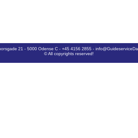
horsgade 21 - 5000 Odense C - +45 4156 2855 - info@GuideserviceD
© All copyrights reserved!