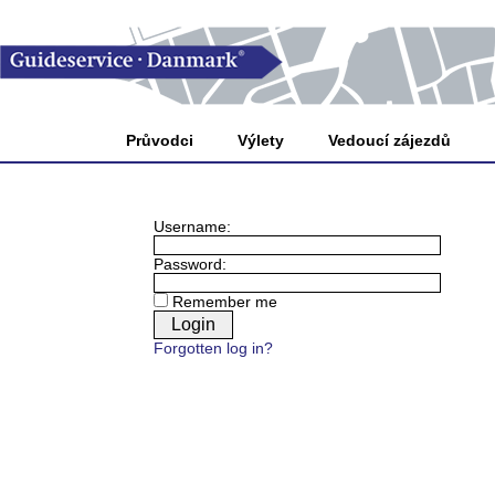
Průvodci
Výlety
Vedoucí zájezdů
Username:
Password:
Remember me
Forgotten log in?