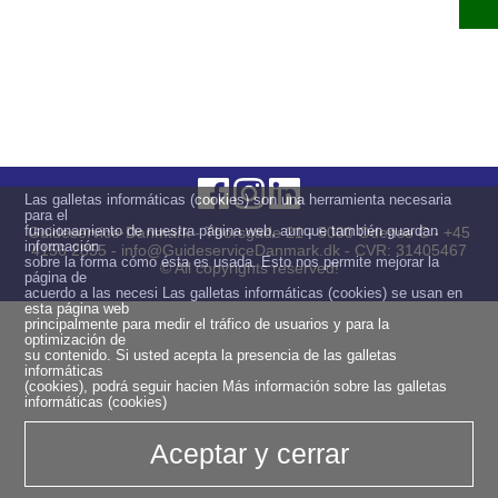
Las galletas informáticas (cookies) son una herramienta necesaria
para el
funcionamiento de nuestra página web, aunque también guardan
Guideservice·Danmark - Thorsgade 21 - 5000 Odense C - +45
información
4156 2855 - info@GuideserviceDanmark.dk - CVR: 31405467
sobre la forma cómo ésta es usada. Esto nos permite mejorar la
© All copyrights reserved!
página de
acuerdo a las necesi Las galletas informáticas (cookies) se usan en
esta página web
principalmente para medir el tráfico de usuarios y para la
optimización de
su contenido. Si usted acepta la presencia de las galletas
informáticas
(cookies), podrá seguir hacien
Más información sobre las galletas
informáticas (cookies)
Aceptar y cerrar