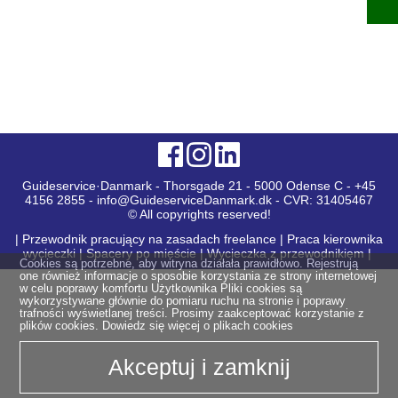
Guideservice·Danmark - Thorsgade 21 - 5000 Odense C - +45
4156 2855 - info@GuideserviceDanmark.dk - CVR: 31405467
© All copyrights reserved!
|
Przewodnik pracujący na zasadach freelance
|
Praca kierownika
wycieczki
|
Spacery po mieście
|
Wycieczka z przewodnikiem
|
Cookies są potrzebne, aby witryna działała prawidłowo. Rejestrują
one również informacje o sposobie korzystania ze strony internetowej
w celu poprawy komfortu Użytkownika Pliki cookies są
wykorzystywane głównie do pomiaru ruchu na stronie i poprawy
trafności wyświetlanej treści. Prosimy zaakceptować korzystanie z
plików cookies.
Dowiedz się więcej o plikach cookies
Akceptuj i zamknij