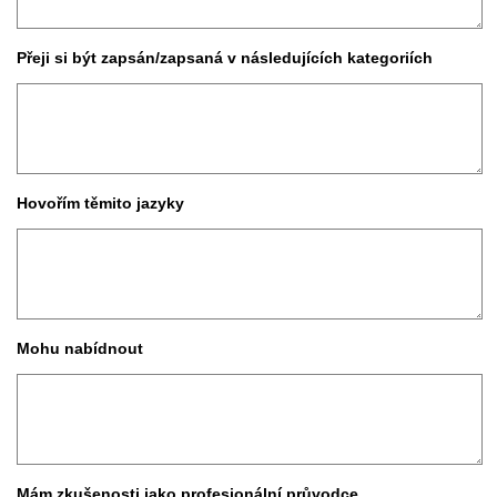
Přeji si být zapsán/zapsaná v následujících kategoriích
Hovořím těmito jazyky
Mohu nabídnout
Mám zkušenosti jako profesionální průvodce