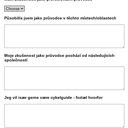
Působil/a jsem jako průvodce v těchto místech/oblastech
Moje zkušenost jako průvodce pochází od následujících
společností
Jeg vil især gerne være cykelguide - fortæl hvorfor