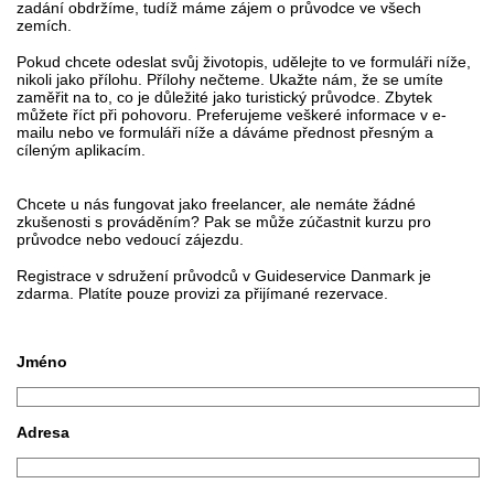
zadání obdržíme, tudíž máme zájem o průvodce ve všech
zemích.
Pokud chcete odeslat svůj životopis, udělejte to ve formuláři níže,
nikoli jako přílohu. Přílohy nečteme. Ukažte nám, že se umíte
zaměřit na to, co je důležité jako turistický průvodce. Zbytek
můžete říct při pohovoru. Preferujeme veškeré informace v e-
mailu nebo ve formuláři níže a dáváme přednost přesným a
cíleným aplikacím.
Chcete u nás fungovat jako freelancer, ale nemáte žádné
zkušenosti s prováděním? Pak se může zúčastnit kurzu pro
průvodce nebo vedoucí zájezdu.
Registrace v sdružení průvodců v Guideservice Danmark je
zdarma. Platíte pouze provizi za přijímané rezervace.
Jméno
Adresa