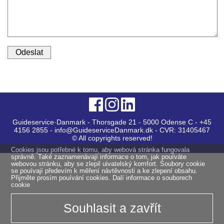
Guideservice·Danmark - Thorsgade 21 - 5000 Odense C - +45
4156 2855 - info@GuideserviceDanmark.dk - CVR: 31405467
© All copyrights reserved!
Cookies jsou potřebné k tomu, aby webová stránka fungovala
správně. Také zaznamenávají informace o tom, jak pouíváte
webovou stránku, aby se zlepil uivatelský komfort. Soubory cookie
se pouívají předevím k měření návtěvnosti a ke zlepení obsahu.
Přijměte prosím pouívání cookies.
Dalí informace o souborech
cookie
Souhlasit a zavřít