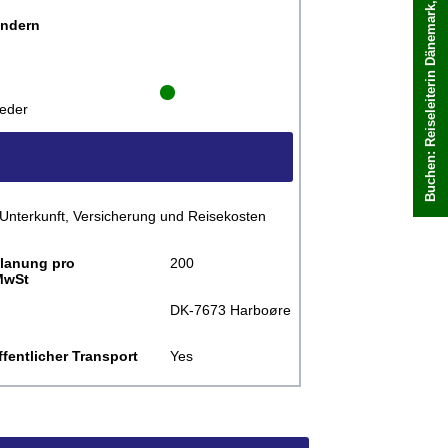
Buchen: Reiseleiterin Dänemark, Marion
Buchen Sie sofort
ändern
eder
 Unterkunft, Versicherung und Reisekosten
planung pro
200
MwSt
DK-7673 Harboøre
fentlicher Transport
Yes