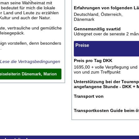
man seine Wahlheimat mit
 bedeutet für mich die lokale
Erfahrungen von folgenden L
er Land und Leute zu erzählen
Deutschland, Österreich,
 Kultur und auch der Natur.
Dänemark
gute, vertrauliche und gemütliche
Gennemsnitlig svartid
Reisegepäck.
Udregnet over de seneste 2 mån
gn vorstellen, denn besonders
Preise
.
Preis pro Tag DKK
Lese die Vertragsbedingungen
1695,00 + volle Verpflegung und
von und zum Treffpunkt
iseleiterin Dänemark, Marion
Unterstützung bei der Touren
angefangene Stunde - DKK + 
Transport von
Transportkosten Guide beim öf