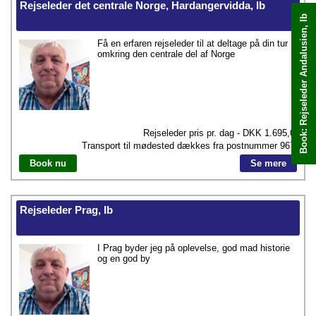
Rejseleder det centrale Norge, Hardangervidda, Ib
Book: Rejseleder Andalusien, Ib
Book med det samme
Få en erfaren rejseleder til at deltage på din tur
omkring den centrale del af Norge
Rejseleder pris pr. dag - DKK
1.695,00
Transport til mødested dækkes fra postnummer
9670
Book nu
Se mere
Rejseleder Prag, Ib
I Prag byder jeg på oplevelse, god mad historie
og en god by