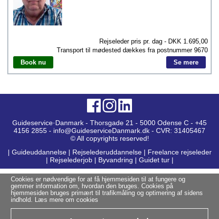
Rejseleder pris pr. dag - DKK
1.695,00
Transport til mødested dækkes fra postnummer
9670
Book nu
Se mere
Guideservice·Danmark - Thorsgade 21 - 5000 Odense C - +45
4156 2855 - info@GuideserviceDanmark.dk - CVR: 31405467
© All copyrights reserved!
|
Guideuddannelse
|
Rejselederuddannelse
|
Freelance rejseleder
|
Rejselederjob
|
Byvandring
|
Guidet tur
|
Cookies er nødvendige for at få hjemmesiden til at fungere og
gemmer information om, hvordan den bruges. Cookies på
hjemmesiden bruges primært til trafikmåling og optimering af sidens
indhold.
Læs mere om cookies