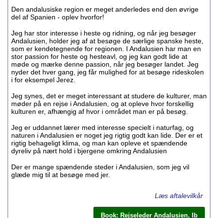
Den andalusiske region er meget anderledes end den øvrige
del af Spanien - oplev hvorfor!
Jeg har stor interesse i heste og ridning, og når jeg besøger
Andalusien, holder jeg af at besøge de særlige spanske heste,
som er kendetegnende for regionen. I Andalusien har man en
stor passion for heste og hesteavl, og jeg kan godt lide at
møde og mærke denne passion, når jeg besøger landet. Jeg
nyder det hver gang, jeg får mulighed for at besøge rideskolen
i for eksempel Jerez.
Jeg synes, det er meget interessant at studere de kulturer, man
møder på en rejse i Andalusien, og at opleve hvor forskellig
kulturen er, afhængig af hvor i området man er på besøg.
Jeg er uddannet lærer med interesse specielt i naturfag, og
naturen i Andalusien er noget jeg rigtig godt kan lide. Der er et
rigtig behageligt klima, og man kan opleve et spændende
dyreliv på nært hold i bjergene omkring Andalusien
Der er mange spændende steder i Andalusien, som jeg vil
glæde mig til at besøge med jer.
Læs aftalevilkår
Book: Rejseleder Andalusien, Ib