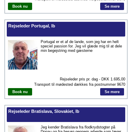
Book nu
Se mere
Rejseleder Portugal, Ib
Portugal er et af de lande, som jeg har en helt
speciel passion for. Jeg vil glæde mig til at dele
min begejstring med gæsterne
Rejseleder pris pr. dag - DKK
1.695,00
Transport til mødested dækkes fra postnummer
9670
Book nu
Se mere
Rejseleder Bratislava, Slovakiet, Ib
Jeg kender Bratislava fra flodkrydstogter på
Donau og fra besøg gennem arbejde som lærer,