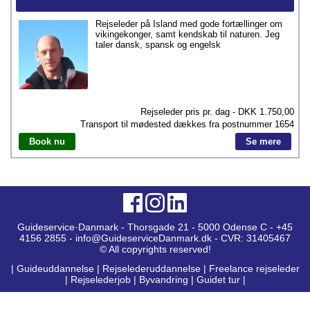
Rejseleder på Island med gode fortællinger om
vikingekonger, samt kendskab til naturen. Jeg
taler dansk, spansk og engelsk
Rejseleder pris pr. dag - DKK
1.750,00
Transport til mødested dækkes fra postnummer
1654
Book nu
Se mere
Guideservice·Danmark - Thorsgade 21 - 5000 Odense C - +45
4156 2855 - info@GuideserviceDanmark.dk - CVR: 31405467
© All copyrights reserved!
|
Guideuddannelse
|
Rejselederuddannelse
|
Freelance rejseleder
|
Rejselederjob
|
Byvandring
|
Guidet tur
|