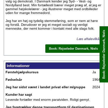
valg og demokrati. I Danmark kender jeg Syd- - Vest- og
Nordylland best. Min fortællestil bærer meget præg af, at jeg er
gammel højskolelærer - jeg illustrerer meget med ordbilleder
uden for mange fremmedord.
Jeg har en høj og tydelig stemmeføring, som er nem at høre
og forstå. Derudover er jeg et meget socialt og venligt
menneske, der nemt kommer i kontakt med alle slags folk.
Book: Rejseleder Danmark, Niels
Book med det samme
Læs aftalevilkår
Book: Rejseleder Danmark, Niels
Informationer
Førstehjælpskursus
Ja
Fødselsår
1964
Jeg har sidst været i landet privat eller m/gruppe
2024
Kunder har sagt
Levende fortæller med enorm paratviden. Roligt gemyt.
Jeg foretrækker denne transportform til destinationen