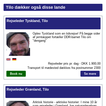
Tilo dækker også disse lande
Rejseleder Tyskland, Tilo
Oplev Tyskland som en tidsrejse! På begge sider
af jerntæppet fortæller DDR-barnet Tilo om
"dengang"
Rejseleder pris pr. dag - DKK
1.900,00
Transport til mødested dækkes fra postnummer
2300
Book nu
Se mere
Rejseleder Grønland, Tilo
Arktisk historie - arktiske historier: I mine 10 år
som rejseleder i Grønland, har naturoplevelsen