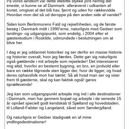
På vores landkort var dette lillebitte stykke jord nemlig det
eneste, vi kunne se af Danmark: allerøverst i udkanten af
kortet, omgivet af det blå hav, fjernt og uden for rækkevidde.
Hvordan mon det så ud deroppe på den anden side af vandet?
Siden kom Berlinmurens Fald og rejsefriheden, og de første
besøg i Danmark midt i 1990'erne, naturligvis med Gedser som
landings- og udgangspunkt, som endelig, i 2004 efter et
gæstestudium i Roskilde, udmundede i beslutningen om at
blive her.
I dag er jeg uddannet historiker og ser derfor en masse historie
og historier overalt, hvor jeg færdes. Dette gør sig naturligvis
også gældende i mit arbejde som rejseleder! Det interesserer
mig altid, hvorfor en bestemt bygning, en bro, en jordvold eller
bare en række tilgroede sten ligger der, hvor de ligger, og hvad
deres ophavsfolk mon har tænkt. Så alt hvad man ser og viser
frem til gæsterne, skal og kan faktisk også! gøres
sprællevende!
Jeg kan som udgangspunkt arbejde mig ind i alle destinationer
i Danmark, men har gennem bopæl og arbejde i de seneste 15
år opnået specielt godt kendskab til Sjælland og hovedstaden,
til Lolland-Falster og Langeland, såvel som Sønderjylland.
Og naturligvis er Gedser stadigvæk en af mine
yndlingsdestinationer!