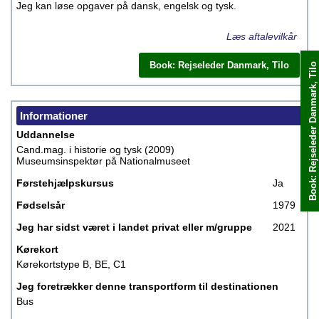
Jeg kan løse opgaver på dansk, engelsk og tysk.
Læs aftalevilkår
Book: Rejseleder Danmark, Tilo
Book: Rejseleder Danmark, Tilo
Book med det samme
Informationer
Uddannelse
Cand.mag. i historie og tysk (2009)
Museumsinspektør på Nationalmuseet
Førstehjælpskursus
Ja
Fødselsår
1979
Jeg har sidst været i landet privat eller m/gruppe
2021
Kørekort
Kørekortstype B, BE, C1
Jeg foretrækker denne transportform til destinationen
Bus