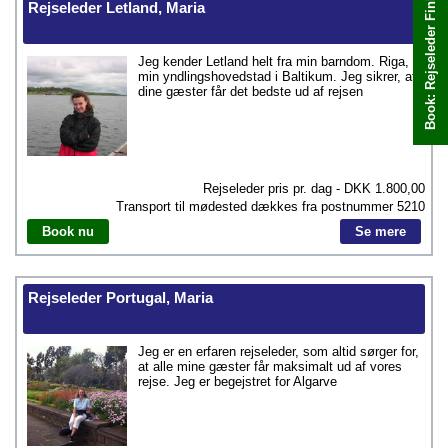
Book: Rejseleder Finland, Maria
Book med det samme
Rejseleder Letland, Maria
Jeg kender Letland helt fra min barndom. Riga,
min yndlingshovedstad i Baltikum. Jeg sikrer, at
dine gæster får det bedste ud af rejsen
Rejseleder pris pr. dag - DKK
1.800,00
Transport til mødested dækkes fra postnummer
5210
Book nu
Se mere
Rejseleder Portugal, Maria
Jeg er en erfaren rejseleder, som altid sørger for,
at alle mine gæster får maksimalt ud af vores
rejse. Jeg er begejstret for Algarve