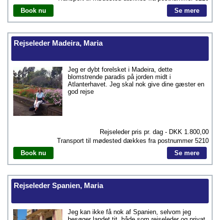
Book nu
Se mere
Rejseleder Madeira, Maria
Jeg er dybt forelsket i Madeira, dette
blomstrende paradis på jorden midt i
Atlanterhavet. Jeg skal nok give dine gæster en
god rejse
Rejseleder pris pr. dag - DKK
1.800,00
Transport til mødested dækkes fra postnummer
5210
Book nu
Se mere
Rejseleder Spanien, Maria
Jeg kan ikke få nok af Spanien, selvom jeg
besøger landet tit, både som rejseleder og privat