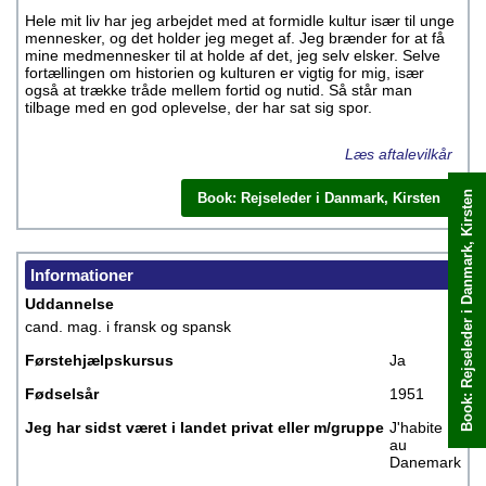
Hele mit liv har jeg arbejdet med at formidle kultur især til unge
mennesker, og det holder jeg meget af. Jeg brænder for at få
mine medmennesker til at holde af det, jeg selv elsker. Selve
fortællingen om historien og kulturen er vigtig for mig, især
også at trække tråde mellem fortid og nutid. Så står man
tilbage med en god oplevelse, der har sat sig spor.
Læs aftalevilkår
Book: Rejseleder i Danmark, Kirsten
Book: Rejseleder i Danmark, Kirsten
Book med det samme
Informationer
Uddannelse
cand. mag. i fransk og spansk
Førstehjælpskursus
Ja
Fødselsår
1951
Jeg har sidst været i landet privat eller m/gruppe
J'habite
au
Danemark