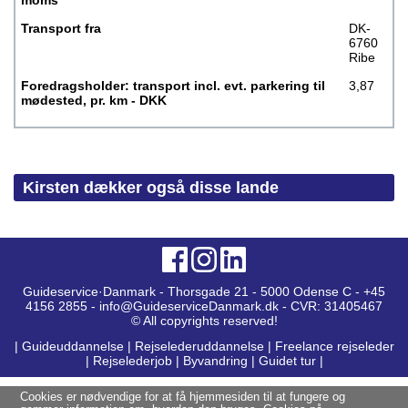
moms
Transport fra
DK-
6760
Ribe
Foredragsholder: transport incl. evt. parkering til
3,87
mødested, pr. km - DKK
Kirsten dækker også disse lande
Guideservice·Danmark - Thorsgade 21 - 5000 Odense C - +45
4156 2855 - info@GuideserviceDanmark.dk - CVR: 31405467
© All copyrights reserved!
|
Guideuddannelse
|
Rejselederuddannelse
|
Freelance rejseleder
|
Rejselederjob
|
Byvandring
|
Guidet tur
|
Cookies er nødvendige for at få hjemmesiden til at fungere og