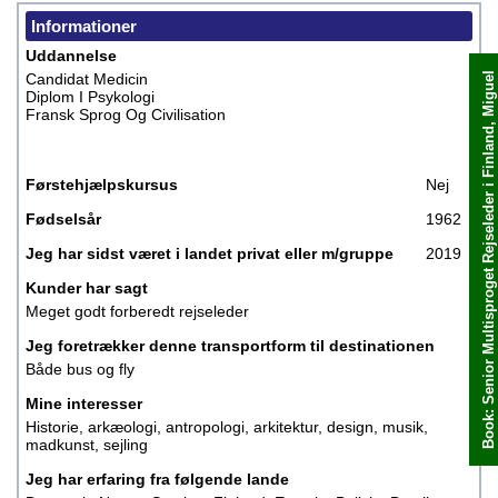
Informationer
Uddannelse
Candidat Medicin
Book: Senior Multisproget Rejseleder i Finland, Miguel
Book med det samme
Diplom I Psykologi
Fransk Sprog Og Civilisation
Førstehjælpskursus
Nej
Fødselsår
1962
Jeg har sidst været i landet privat eller m/gruppe
2019
Kunder har sagt
Meget godt forberedt rejseleder
Jeg foretrækker denne transportform til destinationen
Både bus og fly
Mine interesser
Historie, arkæologi, antropologi, arkitektur, design, musik,
madkunst, sejling
Jeg har erfaring fra følgende lande