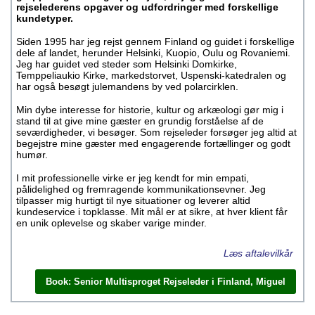
rejselederens opgaver og udfordringer med forskellige
kundetyper.
Siden 1995 har jeg rejst gennem Finland og guidet i forskellige
dele af landet, herunder Helsinki, Kuopio, Oulu og Rovaniemi.
Jeg har guidet ved steder som Helsinki Domkirke,
Temppeliaukio Kirke, markedstorvet, Uspenski-katedralen og
har også besøgt julemandens by ved polarcirklen.
Min dybe interesse for historie, kultur og arkæologi gør mig i
stand til at give mine gæster en grundig forståelse af de
seværdigheder, vi besøger. Som rejseleder forsøger jeg altid at
begejstre mine gæster med engagerende fortællinger og godt
humør.
I mit professionelle virke er jeg kendt for min empati,
pålidelighed og fremragende kommunikationsevner. Jeg
tilpasser mig hurtigt til nye situationer og leverer altid
kundeservice i topklasse. Mit mål er at sikre, at hver klient får
en unik oplevelse og skaber varige minder.
Læs aftalevilkår
Book: Senior Multisproget Rejseleder i Finland, Miguel