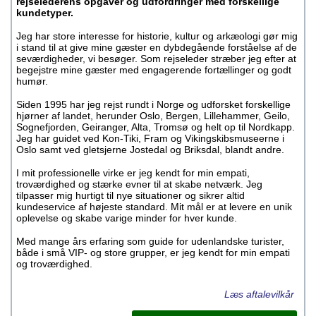
rejselederens opgaver og udfordringer med forskellige
kundetyper.
Jeg har store interesse for historie, kultur og arkæologi gør mig
i stand til at give mine gæster en dybdegående forståelse af de
seværdigheder, vi besøger. Som rejseleder stræber jeg efter at
begejstre mine gæster med engagerende fortællinger og godt
humør.
Siden 1995 har jeg rejst rundt i Norge og udforsket forskellige
hjørner af landet, herunder Oslo, Bergen, Lillehammer, Geilo,
Sognefjorden, Geiranger, Alta, Tromsø og helt op til Nordkapp.
Jeg har guidet ved Kon-Tiki, Fram og Vikingskibsmuseerne i
Oslo samt ved gletsjerne Jostedal og Briksdal, blandt andre.
I mit professionelle virke er jeg kendt for min empati,
troværdighed og stærke evner til at skabe netværk. Jeg
tilpasser mig hurtigt til nye situationer og sikrer altid
kundeservice af højeste standard. Mit mål er at levere en unik
oplevelse og skabe varige minder for hver kunde.
Med mange års erfaring som guide for udenlandske turister,
både i små VIP- og store grupper, er jeg kendt for min empati
og troværdighed.
Læs aftalevilkår