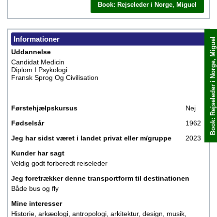
Book: Rejseleder i Norge, Miguel
Informationer
Book: Rejseleder i Norge, Miguel
Book med det samme
Uddannelse
Candidat Medicin
Diplom I Psykologi
Fransk Sprog Og Civilisation
Førstehjælpskursus
Nej
Fødselsår
1962
Jeg har sidst været i landet privat eller m/gruppe
2023
Kunder har sagt
Veldig godt forberedt reiseleder
Jeg foretrækker denne transportform til destinationen
Både bus og fly
Mine interesser
Historie, arkæologi, antropologi, arkitektur, design, musik,