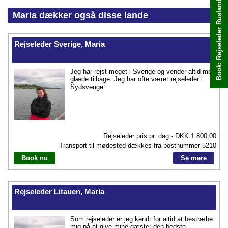
Book: Rejseleder Rusland, Maria
Book med det samme
Maria dækker også disse lande
Rejseleder Sverige, Maria
Jeg har rejst meget i Sverige og vender altid med
glæde tilbage. Jeg har ofte været rejseleder i
Sydsverige
Rejseleder pris pr. dag - DKK
1.800,00
Transport til mødested dækkes fra postnummer
5210
Book nu
Se mere
Rejseleder Litauen, Maria
Som rejseleder er jeg kendt for altid at bestræbe
mig på at give mine gæster den bedste