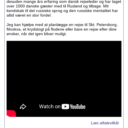
desuden mange års erfaring som dansk rejseleder og har taget
over 1000 danske gæster med til Rusland og tilbage. Mit
kendskab til det russiske sprog og den russiske mentalitet har
altid været en stor fordel.
Jeg kan hjælpe med at planlægge en rejse til Skt. Petersborg,
Moskva, et krydstogt på flodene eller bare en rejse efter dine
ønsker, når det igen bliver muligt.
Læs aftalevilkår