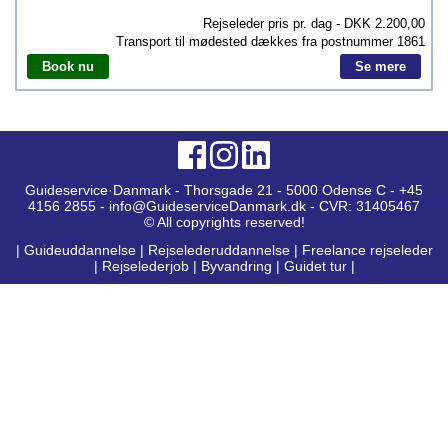
Rejseleder pris pr. dag - DKK
2.200,00
Transport til mødested dækkes fra postnummer
1861
Book nu
Se mere
Guideservice·Danmark - Thorsgade 21 - 5000 Odense C - +45
4156 2855 - info@GuideserviceDanmark.dk - CVR: 31405467
© All copyrights reserved!
|
Guideuddannelse
|
Rejselederuddannelse
|
Freelance rejseleder
|
Rejselederjob
|
Byvandring
|
Guidet tur
|