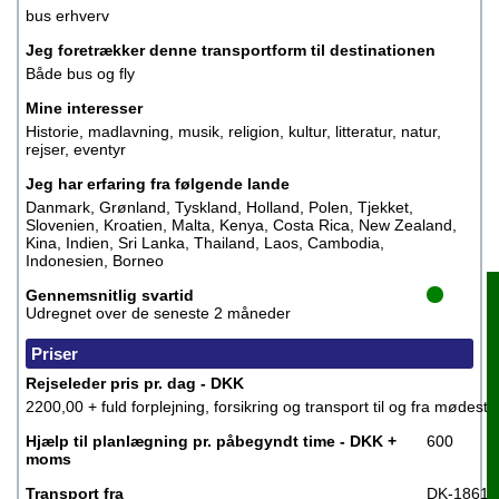
bus erhverv
Jeg foretrækker denne transportform til destinationen
Både bus og fly
Mine interesser
Historie, madlavning, musik, religion, kultur, litteratur, natur,
rejser, eventyr
Jeg har erfaring fra følgende lande
Danmark, Grønland, Tyskland, Holland, Polen, Tjekket,
Slovenien, Kroatien, Malta, Kenya, Costa Rica, New Zealand,
Kina, Indien, Sri Lanka, Thailand, Laos, Cambodia,
Indonesien, Borneo
Gennemsnitlig svartid
Boo
B
Udregnet over de seneste 2 måneder
Priser
Rejseleder pris pr. dag - DKK
2200,00 + fuld forplejning, forsikring og transport til og fra mødeste
Hjælp til planlægning pr. påbegyndt time - DKK +
600
moms
Transport fra
DK-1861