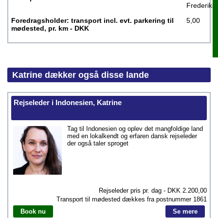
Frederiks
Foredragsholder: transport incl. evt. parkering til
5,00
mødested, pr. km - DKK
Katrine dækker også disse lande
Rejseleder i Indonesien, Katrine
Tag til Indonesien og oplev det mangfoldige land
med en lokalkendt og erfaren dansk rejseleder
der også taler sproget
Rejseleder pris pr. dag - DKK
2.200,00
Transport til mødested dækkes fra postnummer
1861
Book nu
Se mere