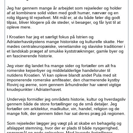
Jeg har gennem mange år arbejdet som rejseleder og holder
af at kombinere solid viden med godt humør, nærvær og en
rolig tilgang til rejselivet. Mit mål er, at du både føler dig godt
tilpas, bliver klogere på de steder, vi besøger, og får lyst til at
opleve mere.
I Kroatien har jeg et særligt fokus på Istrien og
Adriaterhavskystens mange historiske og kulturelle skatte. Her
mødes centraleuropæiske, venetianske og slaviske traditioner i
et landskab præget af smukke kyststrækninger, gamle byer og
en fascinerende historie.
Jeg viser dig landet fra mange sider og fortæller om alt fra
romerske kejserbyer og middelalderlige handelsruter til
nutidens Kroatien. Vi kan opleve blandt andet Pula med sit
imponerende romerske amfiteater, den charmerende kystby
Rovinj og øerne, som gennem århundreder har været vigtige
knudepunkter i Adriaterhavet.
Undervejs formidler jeg områdets historie, kultur og hverdagsliv
gennem både de store fortællinger og de små detaljer. Jeg
fortæller om arkitektur, madkultur, vin, handel, religion og de
mange folk, der gennem tiden har sat deres præg på regionen.
Som rejseleder lægger jeg vægt på at skabe en behagelig og
afslappet stemning, hvor der er plads til både nysgerrighed,
spørgsmål og gode oplevelser. Med levende fortællinger,