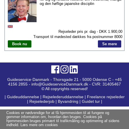
og den høflige japanske disciplin
Rejseleder pris pr. dag - DKK
1.900,00
Transport til mødested dækkes fra postnummer
8000
Book nu
Se mere
Guideservice·Danmark - Thorsgade 21 - 5000 Odense C - +45
4156 2855 - info@GuideserviceDanmark.dk - CVR: 31405467
© All copyrights reserved!
|
Guideuddannelse
|
Rejselederuddannelse
|
Freelance rejseleder
|
Rejselederjob
|
Byvandring
|
Guidet tur
|
Cookies er nødvendige for at få hjemmesiden til at fungere og
gemmer information om, hvordan den bruges. Cookies på
hjemmesiden bruges primært til trafikmåling og optimering af sidens
indhold.
Læs mere om cookies