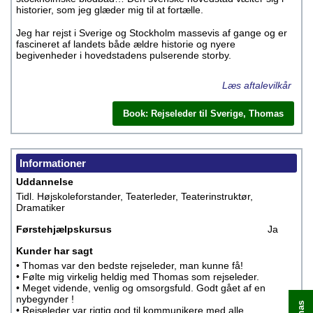
historier, som jeg glæder mig til at fortælle.
Jeg har rejst i Sverige og Stockholm massevis af gange og er
fascineret af landets både ældre historie og nyere
begivenheder i hovedstadens pulserende storby.
Læs aftalevilkår
Book: Rejseleder til Sverige, Thomas
Informationer
Uddannelse
Tidl. Højskoleforstander, Teaterleder, Teaterinstruktør,
Dramatiker
Førstehjælpskursus
Ja
Kunder har sagt
• Thomas var den bedste rejseleder, man kunne få!
• Følte mig virkelig heldig med Thomas som rejseleder.
• Meget vidende, venlig og omsorgsfuld. Godt gået af en
nybegynder !
• Rejseleder var rigtig god til kommunikere med alle.