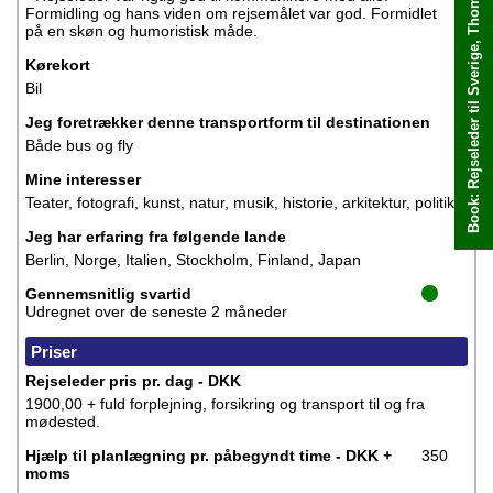
Book: Rejseleder til Sverige, Thomas
Book med det samme
Formidling og hans viden om rejsemålet var god. Formidlet
på en skøn og humoristisk måde.
Kørekort
Bil
Jeg foretrækker denne transportform til destinationen
Både bus og fly
Mine interesser
Teater, fotografi, kunst, natur, musik, historie, arkitektur, politik
Jeg har erfaring fra følgende lande
Berlin, Norge, Italien, Stockholm, Finland, Japan
Gennemsnitlig svartid
Udregnet over de seneste 2 måneder
Priser
Rejseleder pris pr. dag - DKK
1900,00 + fuld forplejning, forsikring og transport til og fra
mødested.
Hjælp til planlægning pr. påbegyndt time - DKK +
350
moms