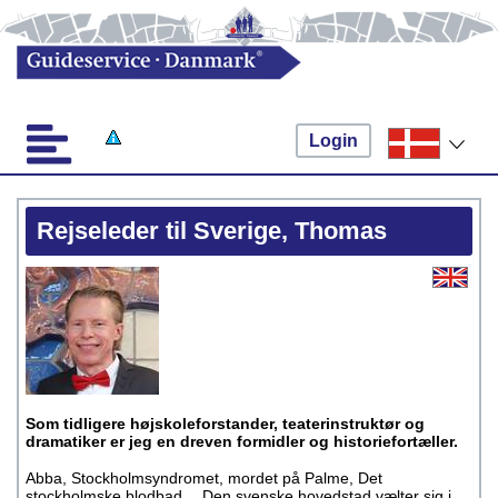
Login
Rejseleder til Sverige, Thomas
Som tidligere højskoleforstander, teaterinstruktør og
dramatiker er jeg en dreven formidler og historiefortæller.
Abba, Stockholmsyndromet, mordet på Palme, Det
stockholmske blodbad… Den svenske hovedstad vælter sig i