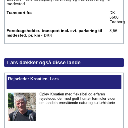
mødested.
Transport fra
DK-
5600
Faaborg
Foredragsholder: transport incl. evt. parkering til
3,56
mødested, pr. km - DKK
Lars dækker også disse lande
Rejseleder Kroatien, Lars
Oplev Kroatien med fleksibel og erfaren
rejseleder, der med godt humør formidler viden
om landets enestående natur og kulturhistorie