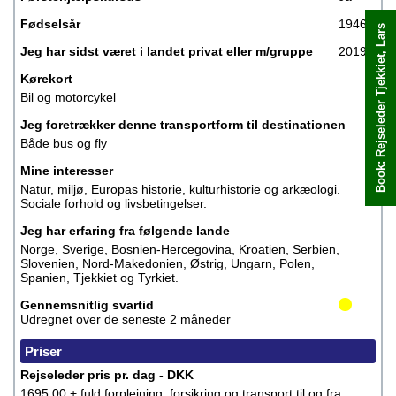
Fødselsår
1946
Book: Rejseleder Tjekkiet, Lars
Book med det samme
Jeg har sidst været i landet privat eller m/gruppe
2019
Kørekort
Bil og motorcykel
Jeg foretrækker denne transportform til destinationen
Både bus og fly
Mine interesser
Natur, miljø, Europas historie, kulturhistorie og arkæologi.
Sociale forhold og livsbetingelser.
Jeg har erfaring fra følgende lande
Norge, Sverige, Bosnien-Hercegovina, Kroatien, Serbien,
Slovenien, Nord-Makedonien, Østrig, Ungarn, Polen,
Spanien, Tjekkiet og Tyrkiet.
Gennemsnitlig svartid
Udregnet over de seneste 2 måneder
Priser
Rejseleder pris pr. dag - DKK
1695,00 + fuld forplejning, forsikring og transport til og fra