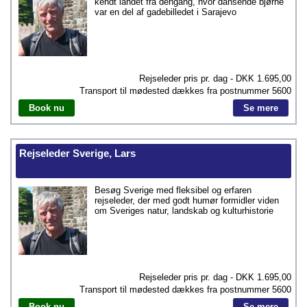
kendt landet fra dengang, hvor dansende bjørne
var en del af gadebilledet i Sarajevo
Rejseleder pris pr. dag - DKK
1.695,00
Transport til mødested dækkes fra postnummer
5600
Book nu
Se mere
Rejseleder Sverige, Lars
Besøg Sverige med fleksibel og erfaren
rejseleder, der med godt humør formidler viden
om Sveriges natur, landskab og kulturhistorie
Rejseleder pris pr. dag - DKK
1.695,00
Transport til mødested dækkes fra postnummer
5600
Book nu
Se mere