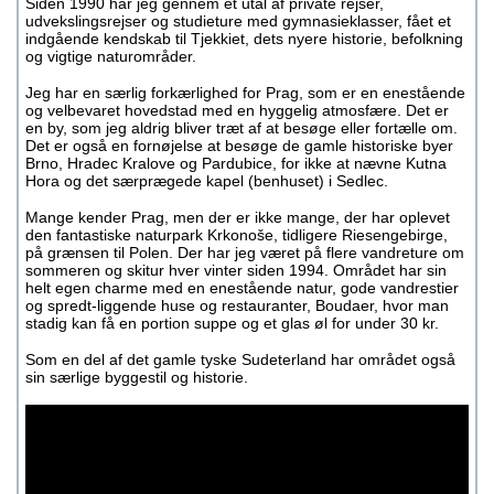
Siden 1990 har jeg gennem et utal af private rejser,
udvekslingsrejser og studieture med gymnasieklasser, fået et
indgående kendskab til Tjekkiet, dets nyere historie, befolkning
og vigtige naturområder.
Jeg har en særlig forkærlighed for Prag, som er en enestående
og velbevaret hovedstad med en hyggelig atmosfære. Det er
en by, som jeg aldrig bliver træt af at besøge eller fortælle om.
Det er også en fornøjelse at besøge de gamle historiske byer
Brno, Hradec Kralove og Pardubice, for ikke at nævne Kutna
Hora og det særprægede kapel (benhuset) i Sedlec.
Mange kender Prag, men der er ikke mange, der har oplevet
den fantastiske naturpark Krkonoše, tidligere Riesengebirge,
på grænsen til Polen. Der har jeg været på flere vandreture om
sommeren og skitur hver vinter siden 1994. Området har sin
helt egen charme med en enestående natur, gode vandrestier
og spredt-liggende huse og restauranter, Boudaer, hvor man
stadig kan få en portion suppe og et glas øl for under 30 kr.
Som en del af det gamle tyske Sudeterland har området også
sin særlige byggestil og historie.