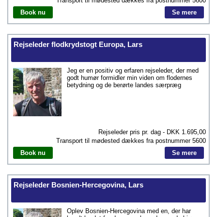
Transport til mødested dækkes fra postnummer
5600
Book nu
Se mere
Rejseleder flodkrydstogt Europa, Lars
Jeg er en positiv og erfaren rejseleder, der med
godt humør formidler min viden om flodernes
betydning og de berørte landes særpræg
Rejseleder pris pr. dag - DKK
1.695,00
Transport til mødested dækkes fra postnummer
5600
Book nu
Se mere
Rejseleder Bosnien-Hercegovina, Lars
Oplev Bosnien-Hercegovina med en, der har