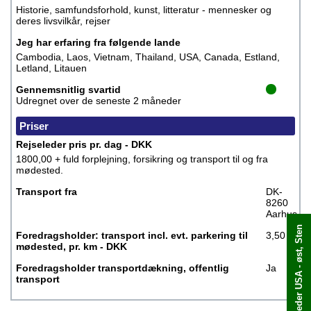
Historie, samfundsforhold, kunst, litteratur - mennesker og
deres livsvilkår, rejser
Jeg har erfaring fra følgende lande
Cambodia, Laos, Vietnam, Thailand, USA, Canada, Estland,
Letland, Litauen
Gennemsnitlig svartid
Udregnet over de seneste 2 måneder
Priser
Rejseleder pris pr. dag - DKK
1800,00 + fuld forplejning, forsikring og transport til og fra
mødested.
Transport fra
DK-
8260
Aarhus
Book: Rejseleder USA - øst, Sten
Book med det samme
Foredragsholder: transport incl. evt. parkering til
3,50
mødested, pr. km - DKK
Foredragsholder transportdækning, offentlig
Ja
transport