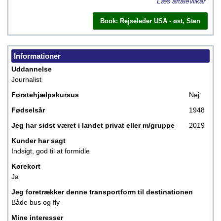
Læs aftalevilkår
Book: Rejseleder USA - øst, Sten
Informationer
Uddannelse
Journalist
Førstehjælpskursus
Nej
Fødselsår
1948
Jeg har sidst været i landet privat eller m/gruppe
2019
Kunder har sagt
Indsigt, god til at formidle
Kørekort
Ja
Jeg foretrækker denne transportform til destinationen
Både bus og fly
Mine interesser