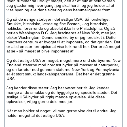
Byen rummer så utroligt meget, den er et mix af hele verden.
Jeg glæder mig hver gang, jeg skal hertil, og jeg holder af at
vise byen og alle dens sider og dens hemmeligheder frem.
Og så de øvrige storbyer i det østlige USA. Så forskellige.
Smukke, historiske, lærde og fine Boston, - og historiske,
hektiske, forvirrende og absolut ikke fine Philadelphia. Og så
perlen Washington D.C. Jeg fascineres af New York, men jeg
elsker Washington. Denne smukke by er jeg forelsket i. Dette
magtens centrum er bygget til at imponere, og det gør den. Det
er altid en stor fornøjelse at vise folk rundt her. Der er så meget
at se - så meget at blive imponeret af.
Og det østlige USA er meget, meget mere end storbyerne. New
England staterne mod nordøst byder på masser af naturperler,
og en køretur ned gennem staterne New York og Pennsylvania
er ét stort smukt landskabspanorama. Det her er det grønne
USA.
Jeg kender disse stater. Jeg har været her tit. Jeg kender
mange af de smukke og de hyggelige og specielle steder. Det
østlige USA byder på rigtig mange oplevelse. Alle disse
oplevelser, vil jeg gerne dele med jer.
Når man holder af noget, vil man gerne vise det til andre. Jeg
holder meget af det østlige USA.