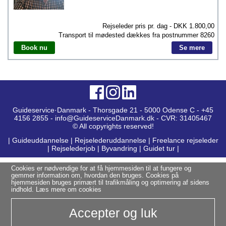
Rejseleder pris pr. dag - DKK
1.800,00
Transport til mødested dækkes fra postnummer
8260
Book nu
Se mere
Guideservice·Danmark - Thorsgade 21 - 5000 Odense C - +45
4156 2855 - info@GuideserviceDanmark.dk - CVR: 31405467
© All copyrights reserved!
|
Guideuddannelse
|
Rejselederuddannelse
|
Freelance rejseleder
|
Rejselederjob
|
Byvandring
|
Guidet tur
|
Cookies er nødvendige for at få hjemmesiden til at fungere og
gemmer information om, hvordan den bruges. Cookies på
hjemmesiden bruges primært til trafikmåling og optimering af sidens
indhold.
Læs mere om cookies
Accepter og luk