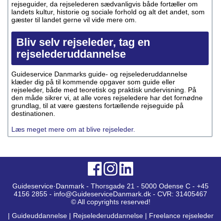
rejseguider, da rejselederen sædvanligvis både fortæller om
landets kultur, historie og sociale forhold og alt det andet, som
gæster til landet gerne vil vide mere om.
Bliv selv rejseleder, tag en
rejselederuddannelse
Guideservice Danmarks guide- og rejselederuddannelse
klæder dig på til kommende opgaver som guide eller
rejseleder, både med teoretisk og praktisk undervisning. På
den måde sikrer vi, at alle vores rejseledere har det fornødne
grundlag, til at være gæstens fortællende rejseguide på
destinationen.
Læs meget mere om at blive rejseleder.
Guideservice·Danmark - Thorsgade 21 - 5000 Odense C - +45
4156 2855 - info@GuideserviceDanmark.dk - CVR: 31405467
© All copyrights reserved!
|
Guideuddannelse
|
Rejselederuddannelse
|
Freelance rejseleder