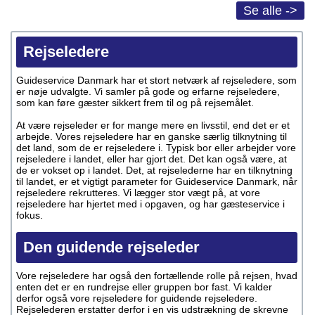
Se alle ->
Rejseledere
Guideservice Danmark har et stort netværk af rejseledere, som
er nøje udvalgte. Vi samler på gode og erfarne rejseledere,
som kan føre gæster sikkert frem til og på rejsemålet.
At være rejseleder er for mange mere en livsstil, end det er et
arbejde. Vores rejseledere har en ganske særlig tilknytning til
det land, som de er rejseledere i. Typisk bor eller arbejder vore
rejseledere i landet, eller har gjort det. Det kan også være, at
de er vokset op i landet. Det, at rejselederne har en tilknytning
til landet, er et vigtigt parameter for Guideservice Danmark, når
rejseledere rekrutteres. Vi lægger stor vægt på, at vore
rejseledere har hjertet med i opgaven, og har gæsteservice i
fokus.
Den guidende rejseleder
Vore rejseledere har også den fortællende rolle på rejsen, hvad
enten det er en rundrejse eller gruppen bor fast. Vi kalder
derfor også vore rejseledere for guidende rejseledere.
Rejselederen erstatter derfor i en vis udstrækning de skrevne