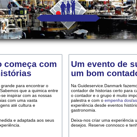
o começa com
Um evento de 
istórias
um bom contado
grande para encontrar o
Na Guideservice.Danmark fazemos
o. Sabemos que a quimica entre
contador de historias certo para
-se inspirar com as nossas
o contador e o grupo é muito impo
uias com uma vasta
palestra e com o
empenha dos
/
as
gens até cultura e
experiência desde eventos históri
gastronomia.
à medida e adaptada aos seus
Deixa-nos criar uma experiência 
periência.
desejos. Reserve connosco e ten