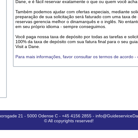
Dane, e é fácil reservar exatamente o que ou quem você acha 
Também podemos ajudar com ofertas especiais, mediante soli
preparação de sua solicitação será faturado com uma taxa de
reservas gerencia melhor o dinamarquês e o inglês. No entant
em seu próprio idioma - sempre conseguimos.
Você paga nossa taxa de depósito por todas as tarefas e soli
100% da taxa de depósito com sua fatura final para o seu guia,
Visit a Dane.
Para mais informações, favor consultar os termos de acordo -
horsgade 21 - 5000 Odense C - +45 4156 2855 - info@GuideserviceD
© All copyrights reserved!