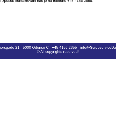
způsob kontaktováni nás je na telefonu +45 4156 2859.
horsgade 21 - 5000 Odense C - +45 4156 2855 - info@GuideserviceD
© All copyrights reserved!