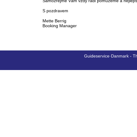
Samozřejmě Vám vždy rádi pomůžeme a nejlepší 
S pozdravem
Mette Berrig
Booking Manager
Guideservice·Danmark - T