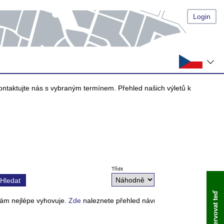
Login
ntaktujte nás s vybraným termínem. Přehled našich výletů k
Třídit
Hledat
Rezervovat teď
Vám nejlépe vyhovuje.
Zde
naleznete přehled návrhů