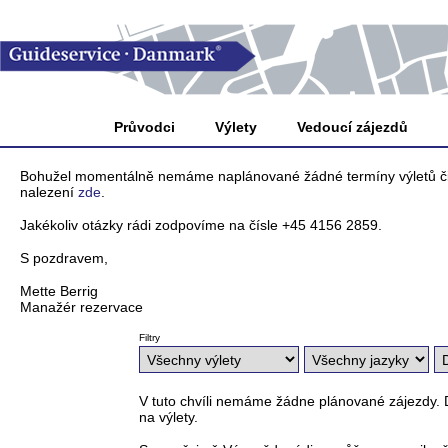
Průvodci
Výlety
Vedoucí zájezdů
Bohužel momentálně nemáme naplánované žádné termíny výletů či pr
nalezení
zde
.
Jakékoliv otázky rádi zodpovíme na čísle +45 4156 2859.
S pozdravem,
Mette Berrig
Manažér rezervace
Filtry
V tuto chvíli nemáme žádne plánované zájezdy. 
na výlety.