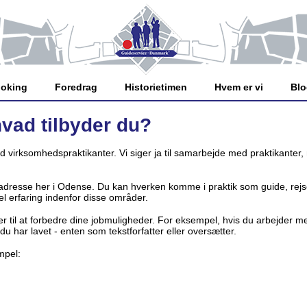
oking
Foredrag
Historietimen
Hvem er vi
Bl
vad tilbyder du?
d virksomhedspraktikanter. Vi siger ja til samarbejde med praktikanter,
 adresse her i Odense. Du kan hverken komme i praktik som guide, rejse
 erfaring indenfor disse områder.
r til at forbedre dine jobmuligheder. For eksempel, hvis du arbejder 
 har lavet - enten som tekstforfatter eller oversætter.
mpel: