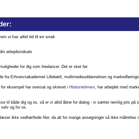
der:
en vi har altid tid til en snak
in arbejdsindsats
uligheder for dig som freelancer. Det er sket før.
rende fra Erhvervsakademiet Lillebælt, multimedieuddannelsen og markedføri
Historietimen
r for eksempel har oversat og skrevet i
, har arbejdet med marke
se til både dig og os, så er vi altid åbne for dialog - vi sætter nemlig pris p
 selv og for os.
i læser ikke vedhæftede filer, da alt for mange ansøgninger så ikke målrettes 