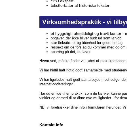
SEO ekspert
tekstforfatter af historiske tekster
Virksomhedspraktik - vi tilby
et hyggeligt, uhøjtideligt og travlt kontor - m
opgaver, der ikke bliver budt ud som lønjob
stor fleksibilitet og åbenhed for gode forslag
respekt om de forslag du kommer med og om d
sparring på det, du laver
Hvem ved, måske finder vi i løbet af praktikperioden m
Vi har hidtil haft rigtig godt samarbejde med stude
Vi har ligeledes haft godt samarbejde med ledige, de
internet-opdateringer.
Har du en idé til en praktik, som du tænker kunne pas
vinkler og er med til at åbne nye muligheder - for dem
NB, vi foretrækker dine info i formularen herunder. V
Kontakt info