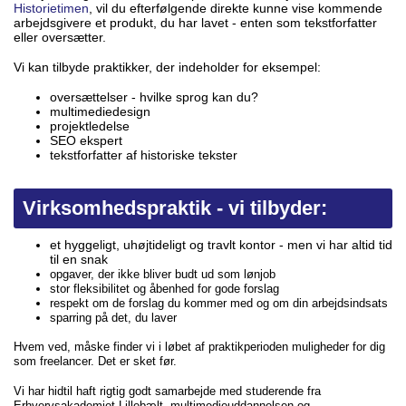
Historietimen
, vil du efterfølgende direkte kunne vise kommende
arbejdsgivere et produkt, du har lavet - enten som tekstforfatter
eller oversætter.
Vi kan tilbyde praktikker, der indeholder for eksempel:
oversættelser - hvilke sprog kan du?
multimediedesign
projektledelse
SEO ekspert
tekstforfatter af historiske tekster
Virksomhedspraktik - vi tilbyder:
et hyggeligt, uhøjtideligt og travlt kontor - men vi har altid tid
til en snak
opgaver, der ikke bliver budt ud som lønjob
stor fleksibilitet og åbenhed for gode forslag
respekt om de forslag du kommer med og om din arbejdsindsats
sparring på det, du laver
Hvem ved, måske finder vi i løbet af praktikperioden muligheder for dig
som freelancer. Det er sket før.
Vi har hidtil haft rigtig godt samarbejde med studerende fra
Erhvervsakademiet Lillebælt, multimedieuddannelsen og