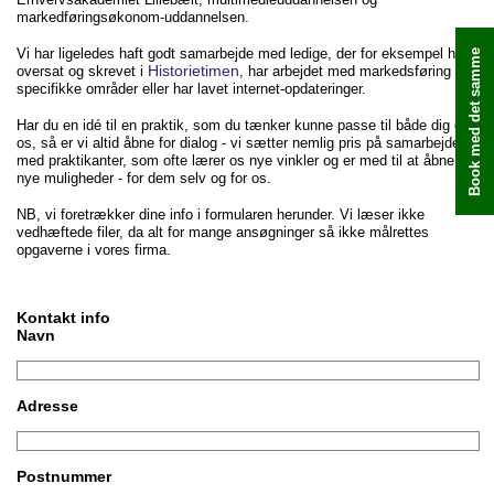
markedføringsøkonom-uddannelsen.
Vi har ligeledes haft godt samarbejde med ledige, der for eksempel har
Book med det samme
Historietimen
oversat og skrevet i
, har arbejdet med markedsføring af
specifikke områder eller har lavet internet-opdateringer.
Har du en idé til en praktik, som du tænker kunne passe til både dig og
os, så er vi altid åbne for dialog - vi sætter nemlig pris på samarbejde
med praktikanter, som ofte lærer os nye vinkler og er med til at åbne
nye muligheder - for dem selv og for os.
NB, vi foretrækker dine info i formularen herunder. Vi læser ikke
vedhæftede filer, da alt for mange ansøgninger så ikke målrettes
opgaverne i vores firma.
Kontakt info
Navn
Adresse
Postnummer